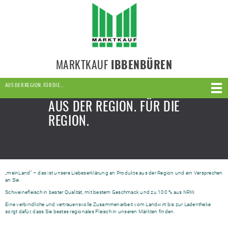
MARKTKAUF
IBBENBÜREN
AUS DER REGION. FÜR DIE…
AUS DER REGION. FÜR DIE
REGION.
„meinLand“ – das ist unsere Liebeserklärung an Produkte aus der Region und ein Versprechen
an Sie.
Schweinefleisch in bester Qualität, mit bestem Geschmack und zu 100 % aus NRW.
Eine verbindliche und vertrauensvolle Zusammenarbeit vom Landwirt bis zur Ladentheke
sorgt dafür, dass Sie bestes regionales Fleisch in unseren Märkten finden.