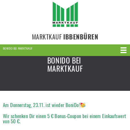
MARKTKAUF
IBBENBÜREN
BONIDO BEI MARKTKAUF
BONIDO BEI
MARKTKAUF
Am Donnerstag, 23.11. ist wieder BoniDo!
Wir schenken Dir einen
5 € Bonus-Coupon bei einem Einkaufswert
von 50 €.