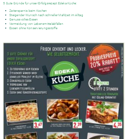
5 Gute Gründe für unser Erfolgsrezept Edeka Küche:
Zeitersparnis beim Kochen
Steigender Wunsch nach schneller Mahlzeit im Alltag
Genussvolles Essen
Vermeidung von Lebensmittelabfällen
Essen ohne Konservierungsstoffe