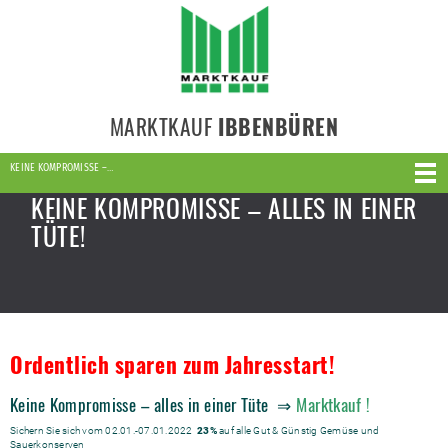
MARKTKAUF
IBBENBÜREN
KEINE KOMPROMISSE –…
KEINE KOMPROMISSE – ALLES IN EINER
TÜTE!
Ordentlich sparen zum Jahresstart!
Keine Kompromisse – alles in einer Tüte ⇒
Marktkauf !
Sichern Sie sich vom 02.01.-07.01.2022
23%
auf alle Gut & Günstig Gemüse und
Sauerkonserven