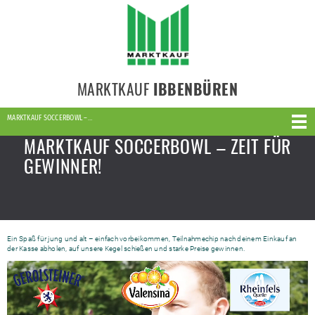
MARKTKAUF
IBBENBÜREN
MARKTKAUF SOCCERBOWL –…
MARKTKAUF SOCCERBOWL – ZEIT FÜR
GEWINNER!
Ein Spaß für jung und alt – einfach vorbeikommen, Teilnahmechip nach deinem Einkauf an
der Kasse abholen, auf unsere Kegel schießen und starke Preise gewinnen.