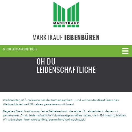
MARKTKAUF
IBBENBÜREN
OH DU LEIDENSCHAFTLICHE
OH DU
LEIDENSCHAFTLICHE
Weihnachten ist für alle eine Zeit der Gemeinsamkeit – und wir bei Marktkauf feiern das
Weihnachtsfest seit 50 Jahren gemeinsam mit Ihnen!
Begeben Sie sich mit uns auf eine Zeitreise durch die letzten 5 Jahrzehnte, in denen wir
gemeinsam „Oh du leidenschaftliche“-Momente geschaffen haben, die in Erinnerung bleiben.
Wir wünschen Ihnen eine schöne, besinnliche Weihnachtszeit!