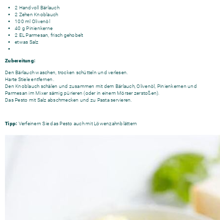
2 Handvoll Bärlauch
2 Zehen Knoblauch
100 ml Olivenöl
40 g Pinienkerne
2 EL Parmesan, frisch gehobelt
etwas Salz
Zubereitung:
Den Bärlauch waschen, trocken schütteln und verlesen.
Harte Stiele entfernen.
Den Knoblauch schälen und zusammen mit dem Bärlauch, Olivenöl, Pinienkernen und
Parmesan im Mixer sämig pürieren (oder in einem Mörser zerstoßen).
Das Pesto mit Salz abschmecken und zu Pasta servieren.
Tipp:
Verfeinern Sie das Pesto auch mit Löwenzahnblättern