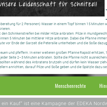
Zubereitung für 2 Personen) Wasser in einem Topf binnen 15 Minuten 
rieren.
t den Schinkenstreifen bei milder Hitze anbraten. Pilze in mundgerec
innen 5 Minuten bei mittlerer Hitze anbraten. Dabei die Pfanne immer
ute vor Ende der Garzeit die Petersilie unterheben und die Soße dazug
reuen und pfeffern. In einer weiteren großen Pfanne Rapsöl erhitzen, 
 jeder Seite 2–3 Minuten anbraten. Sollte die Pfanne nicht ausreichend
 sollten während des Anbratens brutzeln und dürfen kein Wasser ziehe
llern anrichten, darauf Pilze und Soße geben und die Spätzle dazu se
Menschenrechte
Hin
 ein Kauf“ ist eine Kampagne der EDEKA Nordw