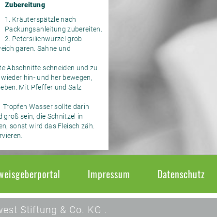
Zubereitung
1. Kräuterspätzle nach
Packungsanleitung zubereiten.
2. Petersilienwurzel grob
weich garen. Sahne und
hte Abschnitte schneiden und zu
 wieder hin- und her bewegen,
eben. Mit Pfeffer und Salz
1 Tropfen Wasser sollte darin
 groß sein, die Schnitzel in
n, sonst wird das Fleisch zäh.
rvieren.
weisgeberportal
Impressum
Datenschutz
est Stiftung & Co. KG .