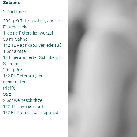
Zutaten:
2 Portionen
200 g Kräuterspätzle, aus der
Frischetheke
1 kleine Petersilienwurzel
30 ml Sahne
1/2 TL Paprikapulver, edelsüß
1 Schalotte
1 EL geräucherter Schinken, in
Streifen
200 g Pilz
1/2 EL Petersilie, fein
geschnitten
Pfeffer
Salz
2 Schweineschnitzel
1/2 TL Thymianblatt
1/2 EL Rapsöl, kalt gepresst