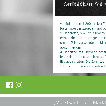
würfeln und mit 200 ml (bei 
Paprikapulver zugeben und pü
3. Schalotte/n würfeln und mi
den Schinkenstreifen geben. B
um die Pilze zu wenden. 1 Min
abschmecken.
4. Schnitzel mit Thymian best
brutzeln und die Schnitzel auf
Etappen braten. Die Schnitzel
5.Fleisch auf vorgewärmten Te
„Marktkauf – ein Markt