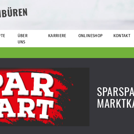
NBÜREN
PTE
ÜBER
KARRIERE
ONLINESHOP
KONTAKT
UNS
SPARSPA
MARKTK