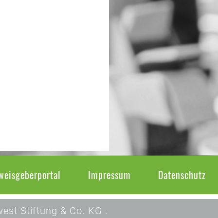
weisgeberportal
Impressum
Datenschutz
est Stiftung & Co. KG .