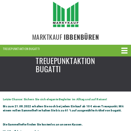
MARKTKAUF
IBBENBÜREN
TREUEPUNKTAKTION BUGATTI
TREUEPUNKTAKTION
BUGATTI
Letzte Chance: Sichern Sie sich elegante Begleiter im Alltag und auf Reisen!
Bis zum 21.08.2022 erhalten Sie noch bei jedem Einkauf ab 10 € einen Treuepunkt. Mit
einem vollen Sammelheft erhalten Sie bis zu 61 % auf ausgewählte Artikel von bugatti.
Die Sammelhefte finden Sie kostenlos an unseren Kassen.