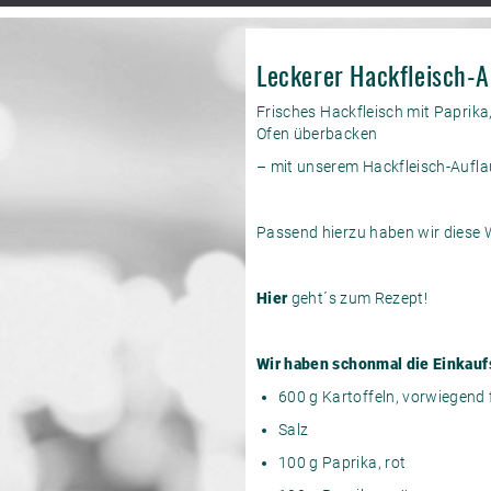
Leckerer Hackfleisch-A
Frisches Hackfleisch mit Paprik
Ofen überbacken
– mit unserem Hackfleisch-Auflau
Passend hierzu haben wir diese 
Hier
geht´s zum Rezept!
Wir haben schonmal die Einkaufs
600 g Kartoffeln, vorwiegend
Salz
100 g Paprika, rot