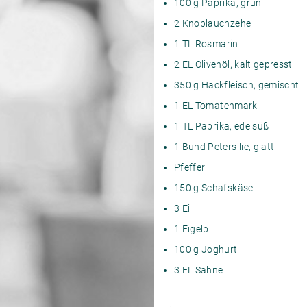
100 g Paprika, grün
2 Knoblauchzehe
1 TL Rosmarin
2 EL Olivenöl, kalt gepresst
350 g Hackfleisch, gemischt
1 EL Tomatenmark
1 TL Paprika, edelsüß
1 Bund Petersilie, glatt
Pfeffer
150 g Schafskäse
3 Ei
1 Eigelb
100 g Joghurt
3 EL Sahne